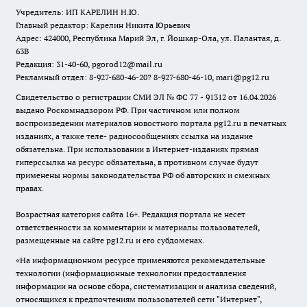
Учредитель: ИП КАРЕЛИН Н.Ю.
Главный редактор: Карелин Никита Юрьевич
Адрес: 424000, Республика Марий Эл, г. Йошкар-Ола, ул. Палантая, д.
63В
Редакция: 31-40-60, pgorod12@mail.ru
Рекламный отдел: 8-927-680-46-20? 8-927-680-46-10, mari@pg12.ru
Свидетельство о регистрации СМИ ЭЛ № ФС 77 - 91312 от 16.04.2026
выдано Роскомнадзором РФ. При частичном или полном
воспроизведении материалов новостного портала pg12.ru в печатных
изданиях, а также теле- радиосообщениях ссылка на издание
обязательна. При использовании в Интернет-изданиях прямая
гиперссылка на ресурс обязательна, в противном случае будут
применены нормы законодательства РФ об авторских и смежных
правах.
Возрастная категория сайта 16+. Редакция портала не несет
ответственности за комментарии и материалы пользователей,
размещенные на сайте pg12.ru и его субдоменах.
«На информационном ресурсе применяются рекомендательные
технологии (информационные технологии предоставления
информации на основе сбора, систематизации и анализа сведений,
относящихся к предпочтениям пользователей сети "Интернет",