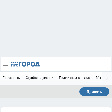
Документы
Стройка и ремонт
Подготовка к школе
Мы в MA
Принять