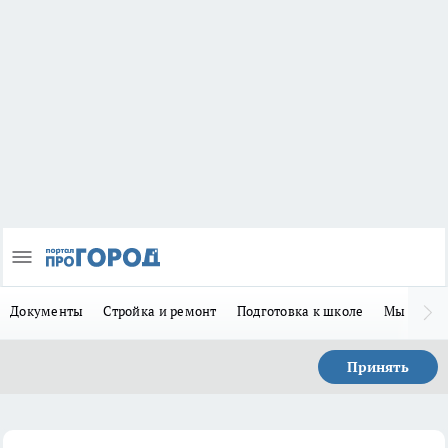
Документы
Стройка и ремонт
Подготовка к школе
Мы в MA
Принять