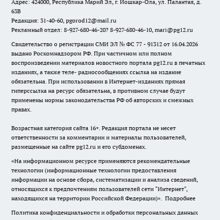
Адрес: 424000, Республика Марий Эл, г. Йошкар-Ола, ул. Палантая, д.
63В
Редакция: 31-40-60, pgorod12@mail.ru
Рекламный отдел: 8-927-680-46-20? 8-927-680-46-10, mari@pg12.ru
Свидетельство о регистрации СМИ ЭЛ № ФС 77 - 91312 от 16.04.2026
выдано Роскомнадзором РФ. При частичном или полном
воспроизведении материалов новостного портала pg12.ru в печатных
изданиях, а также теле- радиосообщениях ссылка на издание
обязательна. При использовании в Интернет-изданиях прямая
гиперссылка на ресурс обязательна, в противном случае будут
применены нормы законодательства РФ об авторских и смежных
правах.
Возрастная категория сайта 16+. Редакция портала не несет
ответственности за комментарии и материалы пользователей,
размещенные на сайте pg12.ru и его субдоменах.
«На информационном ресурсе применяются рекомендательные
технологии (информационные технологии предоставления
информации на основе сбора, систематизации и анализа сведений,
относящихся к предпочтениям пользователей сети "Интернет",
находящихся на территории Российской Федерации)».
Подробнее
Политика конфиденциальности и обработки персональных данных