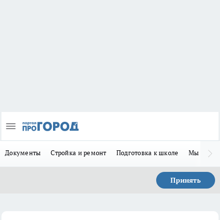
Документы
Стройка и ремонт
Подготовка к школе
Мы в MA
Принять