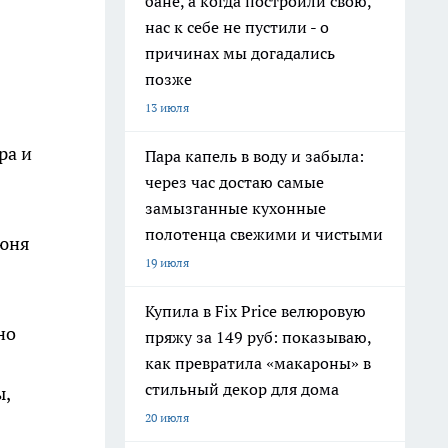
бане, а когда построили свою,
нас к себе не пустили - о
причинах мы догадались
позже
13 июля
ра и
Пара капель в воду и забыла:
через час достаю самые
замызганные кухонные
полотенца свежими и чистыми
июня
19 июля
Купила в Fix Price велюровую
но
пряжу за 149 руб: показываю,
как превратила «макароны» в
стильный декор для дома
ы,
20 июля