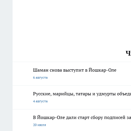
Ч
Шаман снова выступит в Йошкар-Оле
6 августа
Русские, марийцы, татары и удмурты объе
4 августа
В Йошкар-Оле дали старт сбору подписей з
20 июля