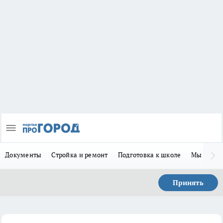
Документы
Стройка и ремонт
Подготовка к школе
Мы в MA
Принять