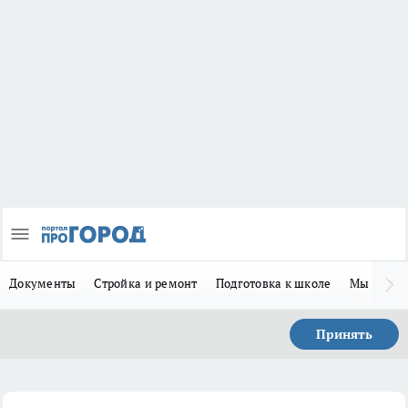
Документы
Стройка и ремонт
Подготовка к школе
Мы в MA
Принять