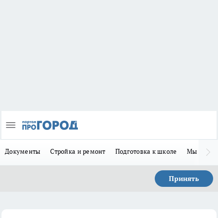
Документы
Стройка и ремонт
Подготовка к школе
Мы в MA
Принять