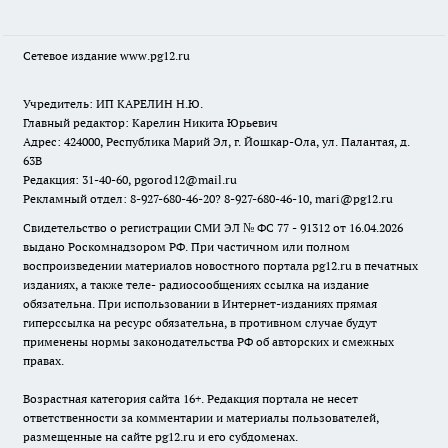
Сетевое издание www.pg12.ru
Учредитель: ИП КАРЕЛИН Н.Ю.
Главный редактор: Карелин Никита Юрьевич
Адрес: 424000, Республика Марий Эл, г. Йошкар-Ола, ул. Палантая, д.
63В
Редакция: 31-40-60, pgorod12@mail.ru
Рекламный отдел: 8-927-680-46-20? 8-927-680-46-10, mari@pg12.ru
Свидетельство о регистрации СМИ ЭЛ № ФС 77 - 91312 от 16.04.2026
выдано Роскомнадзором РФ. При частичном или полном
воспроизведении материалов новостного портала pg12.ru в печатных
изданиях, а также теле- радиосообщениях ссылка на издание
обязательна. При использовании в Интернет-изданиях прямая
гиперссылка на ресурс обязательна, в противном случае будут
применены нормы законодательства РФ об авторских и смежных
правах.
Возрастная категория сайта 16+. Редакция портала не несет
ответственности за комментарии и материалы пользователей,
размещенные на сайте pg12.ru и его субдоменах.