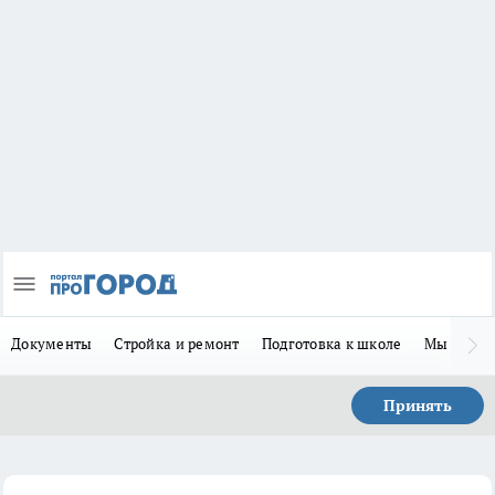
Документы
Стройка и ремонт
Подготовка к школе
Мы в MA
Принять