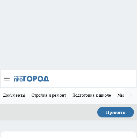
Документы
Стройка и ремонт
Подготовка к школе
Мы в MA
Принять