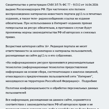
Свидетельство о регистрации СМИ ЭЛ № ФС 77 - 91312 от 16.04.2026
выдано Роскомнадзором РФ. При частичном или полном
воспроизведении материалов новостного портала pg12.ru в печатных
изданиях, а также теле- радиосообщениях ссылка на издание
обязательна. При использовании в Интернет-изданиях прямая
гиперссылка на ресурс обязательна, в противном случае будут
применены нормы законодательства РФ об авторских и смежных
правах.
Возрастная категория сайта 16+. Редакция портала не несет
ответственности за комментарии и материалы пользователей,
размещенные на сайте pg12.ru и его субдоменах.
«На информационном ресурсе применяются рекомендательные
технологии (информационные технологии предоставления
информации на основе сбора, систематизации и анализа сведений,
относящихся к предпочтениям пользователей сети "Интернет",
находящихся на территории Российской Федерации)».
Подробнее
Политика конфиденциальности и обработки персональных данных
пользователей
Вся информация, размещенная на данном сайте, охраняется в
соответствии с законодательством РФ об авторском праве и не
подлежит использованию кем-либо в какой бы то ни было форме, в