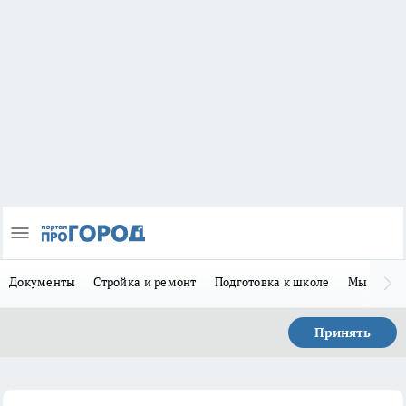
Документы
Стройка и ремонт
Подготовка к школе
Мы в MA
Принять