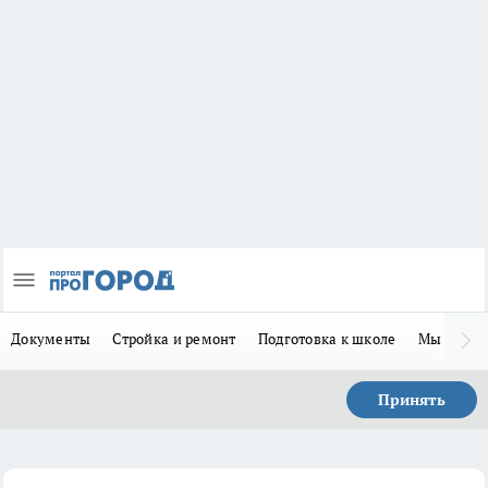
Документы
Стройка и ремонт
Подготовка к школе
Мы в MA
Принять