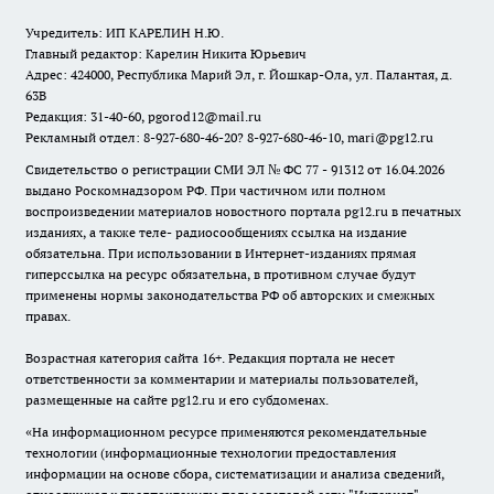
Учредитель: ИП КАРЕЛИН Н.Ю.
Главный редактор: Карелин Никита Юрьевич
Адрес: 424000, Республика Марий Эл, г. Йошкар-Ола, ул. Палантая, д.
63В
Редакция: 31-40-60, pgorod12@mail.ru
Рекламный отдел: 8-927-680-46-20? 8-927-680-46-10, mari@pg12.ru
Свидетельство о регистрации СМИ ЭЛ № ФС 77 - 91312 от 16.04.2026
выдано Роскомнадзором РФ. При частичном или полном
воспроизведении материалов новостного портала pg12.ru в печатных
изданиях, а также теле- радиосообщениях ссылка на издание
обязательна. При использовании в Интернет-изданиях прямая
гиперссылка на ресурс обязательна, в противном случае будут
применены нормы законодательства РФ об авторских и смежных
правах.
Возрастная категория сайта 16+. Редакция портала не несет
ответственности за комментарии и материалы пользователей,
размещенные на сайте pg12.ru и его субдоменах.
«На информационном ресурсе применяются рекомендательные
технологии (информационные технологии предоставления
информации на основе сбора, систематизации и анализа сведений,