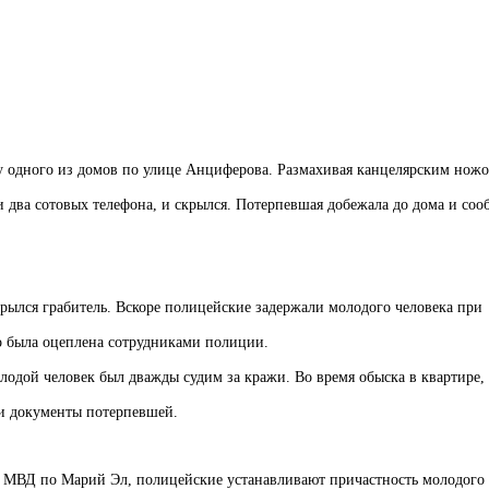
 одного из домов по улице Анциферова. Размахивая канцелярским ножо
и два сотовых телефона, и скрылся. Потерпевшая добежала до дома и со
ылся грабитель. Вскоре полицейские задержали молодого человека при
го была оцеплена сотрудниками полиции.
одой человек был дважды судим за кражи. Во время обыска в квартире, 
и документы потерпевшей.
 МВД по Марий Эл, полицейские устанавливают причастность молодого