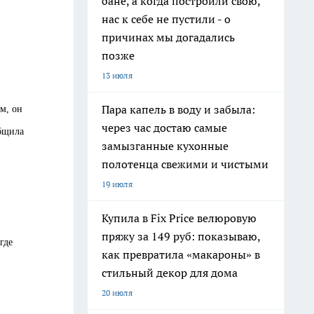
бане, а когда построили свою,
нас к себе не пустили - о
причинах мы догадались
позже
13 июля
Пара капель в воду и забыла:
м, он
через час достаю самые
общила
замызганные кухонные
полотенца свежими и чистыми
19 июля
Купила в Fix Price велюровую
пряжу за 149 руб: показываю,
где
как превратила «макароны» в
стильный декор для дома
20 июля