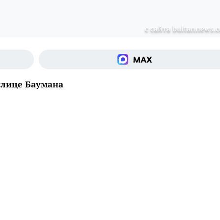
с сайта bultannews.
улице Баумана