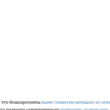
, что йошкаролинец
вынес пожилую женщину из огн
 его подвигло самостоятельно
приводить родное село 