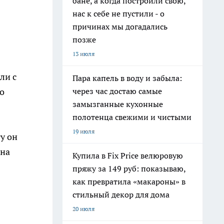
бане, а когда построили свою,
нас к себе не пустили - о
причинах мы догадались
позже
13 июля
ли с
Пара капель в воду и забыла:
через час достаю самые
o
замызганные кухонные
полотенца свежими и чистыми
19 июля
у он
 на
Купила в Fix Price велюровую
пряжу за 149 руб: показываю,
как превратила «макароны» в
стильный декор для дома
20 июля