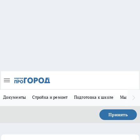
Документы
Стройка и ремонт
Подготовка к школе
Мы в MA
Принять