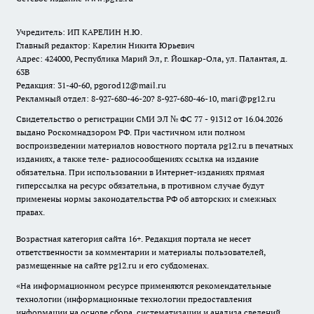
Учредитель: ИП КАРЕЛИН Н.Ю.
Главный редактор: Карелин Никита Юрьевич
Адрес: 424000, Республика Марий Эл, г. Йошкар-Ола, ул. Палантая, д.
63В
Редакция: 31-40-60, pgorod12@mail.ru
Рекламный отдел: 8-927-680-46-20? 8-927-680-46-10, mari@pg12.ru
Свидетельство о регистрации СМИ ЭЛ № ФС 77 - 91312 от 16.04.2026
выдано Роскомнадзором РФ. При частичном или полном
воспроизведении материалов новостного портала pg12.ru в печатных
изданиях, а также теле- радиосообщениях ссылка на издание
обязательна. При использовании в Интернет-изданиях прямая
гиперссылка на ресурс обязательна, в противном случае будут
применены нормы законодательства РФ об авторских и смежных
правах.
Возрастная категория сайта 16+. Редакция портала не несет
ответственности за комментарии и материалы пользователей,
размещенные на сайте pg12.ru и его субдоменах.
«На информационном ресурсе применяются рекомендательные
технологии (информационные технологии предоставления
информации на основе сбора, систематизации и анализа сведений,