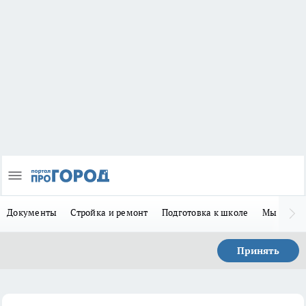
Документы
Стройка и ремонт
Подготовка к школе
Мы в MA
Принять