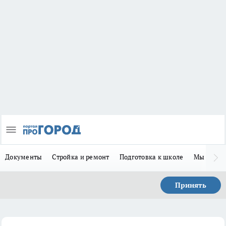
Документы
Стройка и ремонт
Подготовка к школе
Мы в MA
Принять