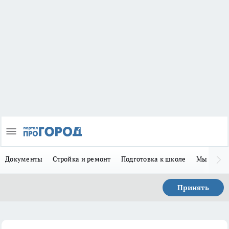
Документы
Стройка и ремонт
Подготовка к школе
Мы в MA
Принять