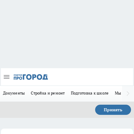
Документы
Стройка и ремонт
Подготовка к школе
Мы в MA
Принять