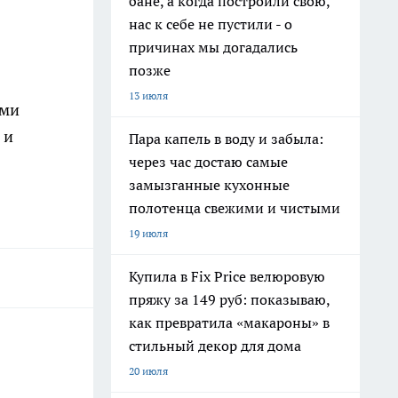
бане, а когда построили свою,
нас к себе не пустили - о
причинах мы догадались
позже
13 июля
ами
 и
Пара капель в воду и забыла:
через час достаю самые
замызганные кухонные
полотенца свежими и чистыми
19 июля
Купила в Fix Price велюровую
пряжу за 149 руб: показываю,
как превратила «макароны» в
стильный декор для дома
20 июля