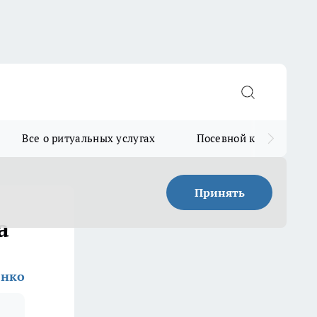
Все о ритуальных услугах
Посевной календарь
Принять
а
енко