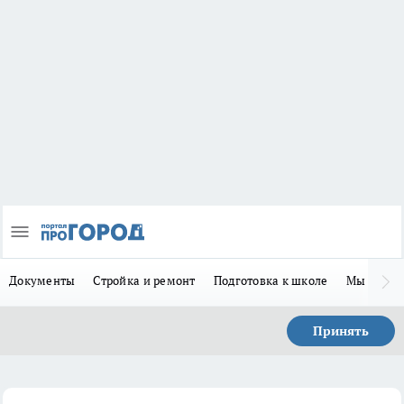
Документы
Стройка и ремонт
Подготовка к школе
Мы в MA
Принять