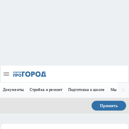
Документы
Стройка и ремонт
Подготовка к школе
Мы в MA
Принять