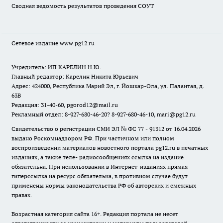
Сводная ведомость результатов проведения СОУТ
Сетевое издание www.pg12.ru
Учредитель: ИП КАРЕЛИН Н.Ю.
Главный редактор: Карелин Никита Юрьевич
Адрес: 424000, Республика Марий Эл, г. Йошкар-Ола, ул. Палантая, д.
63В
Редакция: 31-40-60, pgorod12@mail.ru
Рекламный отдел: 8-927-680-46-20? 8-927-680-46-10, mari@pg12.ru
Свидетельство о регистрации СМИ ЭЛ № ФС 77 - 91312 от 16.04.2026
выдано Роскомнадзором РФ. При частичном или полном
воспроизведении материалов новостного портала pg12.ru в печатных
изданиях, а также теле- радиосообщениях ссылка на издание
обязательна. При использовании в Интернет-изданиях прямая
гиперссылка на ресурс обязательна, в противном случае будут
применены нормы законодательства РФ об авторских и смежных
правах.
Возрастная категория сайта 16+. Редакция портала не несет