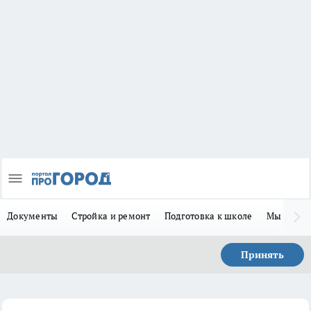
Документы
Стройка и ремонт
Подготовка к школе
Мы в MA
Принять