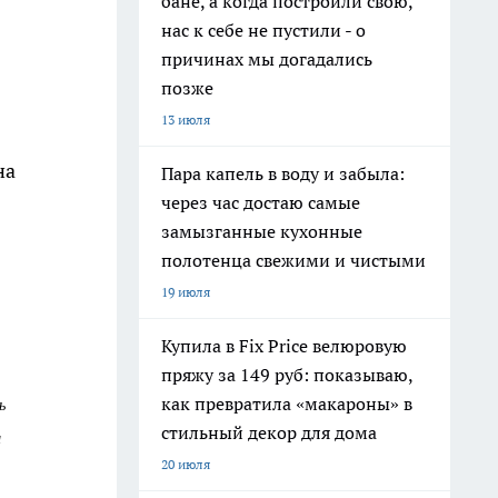
бане, а когда построили свою,
нас к себе не пустили - о
причинах мы догадались
позже
13 июля
на
Пара капель в воду и забыла:
через час достаю самые
замызганные кухонные
полотенца свежими и чистыми
19 июля
Купила в Fix Price велюровую
пряжу за 149 руб: показываю,
как превратила «макароны» в
ь
стильный декор для дома
м
20 июля