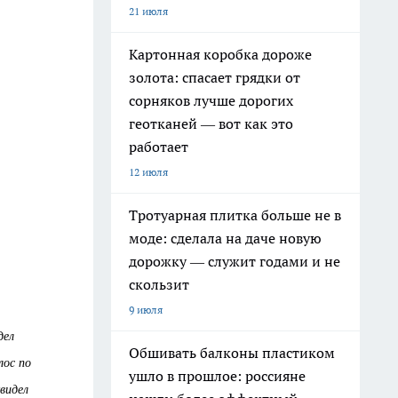
21 июля
Картонная коробка дороже
золота: спасает грядки от
сорняков лучше дорогих
геотканей — вот как это
работает
12 июля
Тротуарная плитка больше не в
моде: сделала на даче новую
дорожку — служит годами и не
скользит
9 июля
дел
Обшивать балконы пластиком
лос по
ушло в прошлое: россияне
видел