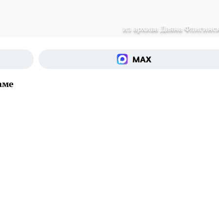
из архива Даяна Флигинс
аме