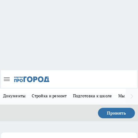
Документы
Стройка и ремонт
Подготовка к школе
Мы в MA
Принять