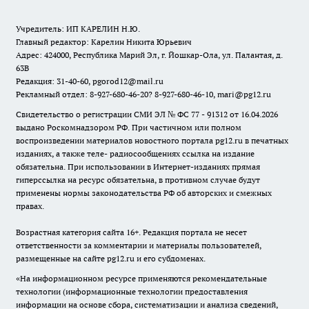
Учредитель: ИП КАРЕЛИН Н.Ю.
Главный редактор: Карелин Никита Юрьевич
Адрес: 424000, Республика Марий Эл, г. Йошкар-Ола, ул. Палантая, д.
63В
Редакция: 31-40-60, pgorod12@mail.ru
Рекламный отдел: 8-927-680-46-20? 8-927-680-46-10, mari@pg12.ru
Свидетельство о регистрации СМИ ЭЛ № ФС 77 - 91312 от 16.04.2026
выдано Роскомнадзором РФ. При частичном или полном
воспроизведении материалов новостного портала pg12.ru в печатных
изданиях, а также теле- радиосообщениях ссылка на издание
обязательна. При использовании в Интернет-изданиях прямая
гиперссылка на ресурс обязательна, в противном случае будут
применены нормы законодательства РФ об авторских и смежных
правах.
Возрастная категория сайта 16+. Редакция портала не несет
ответственности за комментарии и материалы пользователей,
размещенные на сайте pg12.ru и его субдоменах.
«На информационном ресурсе применяются рекомендательные
технологии (информационные технологии предоставления
информации на основе сбора, систематизации и анализа сведений,