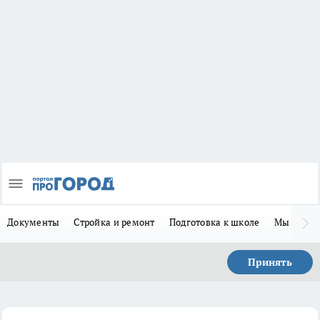
Документы
Стройка и ремонт
Подготовка к школе
Мы в MA
Принять