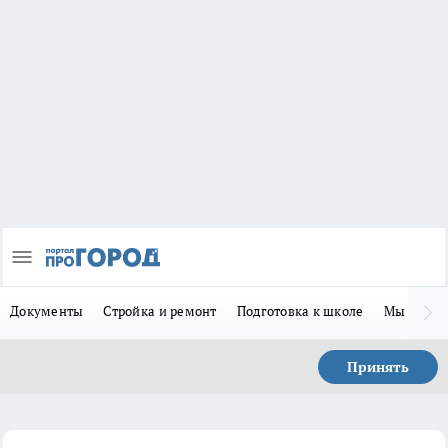
Документы
Стройка и ремонт
Подготовка к школе
Мы в MA
Принять