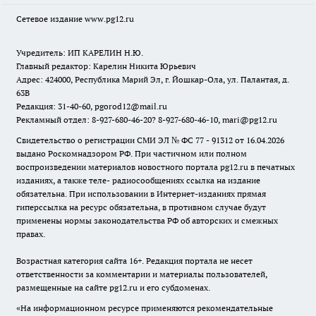
Сетевое издание www.pg12.ru
Учредитель: ИП КАРЕЛИН Н.Ю.
Главный редактор: Карелин Никита Юрьевич
Адрес: 424000, Республика Марий Эл, г. Йошкар-Ола, ул. Палантая, д.
63В
Редакция: 31-40-60, pgorod12@mail.ru
Рекламный отдел: 8-927-680-46-20? 8-927-680-46-10, mari@pg12.ru
Свидетельство о регистрации СМИ ЭЛ № ФС 77 - 91312 от 16.04.2026
выдано Роскомнадзором РФ. При частичном или полном
воспроизведении материалов новостного портала pg12.ru в печатных
изданиях, а также теле- радиосообщениях ссылка на издание
обязательна. При использовании в Интернет-изданиях прямая
гиперссылка на ресурс обязательна, в противном случае будут
применены нормы законодательства РФ об авторских и смежных
правах.
Возрастная категория сайта 16+. Редакция портала не несет
ответственности за комментарии и материалы пользователей,
размещенные на сайте pg12.ru и его субдоменах.
«На информационном ресурсе применяются рекомендательные