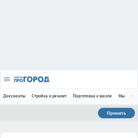
Документы
Стройка и ремонт
Подготовка к школе
Мы в MA
Принять