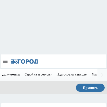
Документы
Стройка и ремонт
Подготовка к школе
Мы в MA
Принять