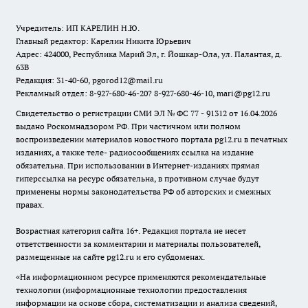
Учредитель: ИП КАРЕЛИН Н.Ю.
Главный редактор: Карелин Никита Юрьевич
Адрес: 424000, Республика Марий Эл, г. Йошкар-Ола, ул. Палантая, д.
63В
Редакция: 31-40-60, pgorod12@mail.ru
Рекламный отдел: 8-927-680-46-20? 8-927-680-46-10, mari@pg12.ru
Свидетельство о регистрации СМИ ЭЛ № ФС 77 - 91312 от 16.04.2026
выдано Роскомнадзором РФ. При частичном или полном
воспроизведении материалов новостного портала pg12.ru в печатных
изданиях, а также теле- радиосообщениях ссылка на издание
обязательна. При использовании в Интернет-изданиях прямая
гиперссылка на ресурс обязательна, в противном случае будут
применены нормы законодательства РФ об авторских и смежных
правах.
Возрастная категория сайта 16+. Редакция портала не несет
ответственности за комментарии и материалы пользователей,
размещенные на сайте pg12.ru и его субдоменах.
«На информационном ресурсе применяются рекомендательные
технологии (информационные технологии предоставления
информации на основе сбора, систематизации и анализа сведений,