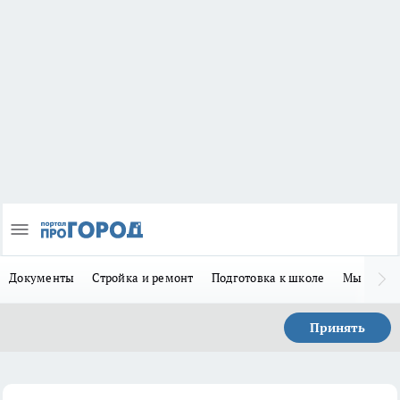
Документы
Стройка и ремонт
Подготовка к школе
Мы в MA
Принять