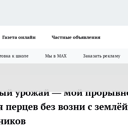
Газета онлайн
Частные объявления
товка к школе
Мы в MAX
Заказать рекламу
тый урожай — мой прорывн
 перцев без возни с землёй
ников