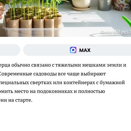
Фото ИИ pg12
ерца обычно связано с тяжелыми мешками земли и
Современные садоводы все чаще выбирают
пециальных свертках или контейнерах с бумажной
омить место на подоконниках и полностью
ни на старте.