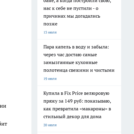
бане, а когда построили свою,
нас к себе не пустили - о
причинах мы догадались
позже
13 июля
Пара капель в воду и забыла:
через час достаю самые
замызганные кухонные
полотенца свежими и чистыми
19 июля
Купила в Fix Price велюровую
пряжу за 149 руб: показываю,
нии
как превратила «макароны» в
стильный декор для дома
бит
20 июля