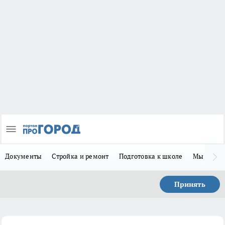
Документы
Стройка и ремонт
Подготовка к школе
Мы в MA
Принять