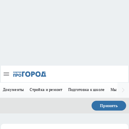
Документы
Стройка и ремонт
Подготовка к школе
Мы в MA
Принять