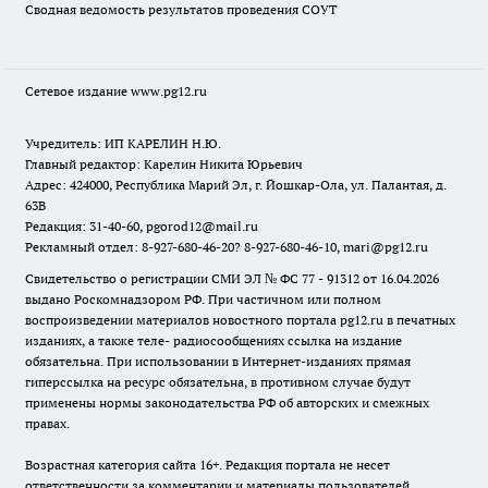
Сводная ведомость результатов проведения СОУТ
Сетевое издание www.pg12.ru
Учредитель: ИП КАРЕЛИН Н.Ю.
Главный редактор: Карелин Никита Юрьевич
Адрес: 424000, Республика Марий Эл, г. Йошкар-Ола, ул. Палантая, д.
63В
Редакция: 31-40-60, pgorod12@mail.ru
Рекламный отдел: 8-927-680-46-20? 8-927-680-46-10, mari@pg12.ru
Свидетельство о регистрации СМИ ЭЛ № ФС 77 - 91312 от 16.04.2026
выдано Роскомнадзором РФ. При частичном или полном
воспроизведении материалов новостного портала pg12.ru в печатных
изданиях, а также теле- радиосообщениях ссылка на издание
обязательна. При использовании в Интернет-изданиях прямая
гиперссылка на ресурс обязательна, в противном случае будут
применены нормы законодательства РФ об авторских и смежных
правах.
Возрастная категория сайта 16+. Редакция портала не несет
ответственности за комментарии и материалы пользователей,