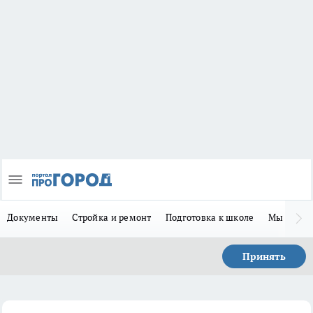
Документы
Стройка и ремонт
Подготовка к школе
Мы в MA
Принять