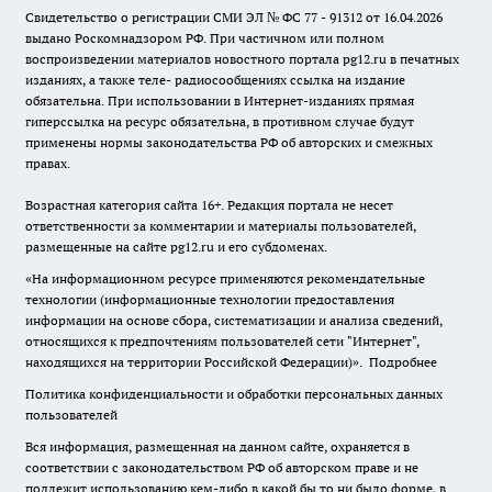
Свидетельство о регистрации СМИ ЭЛ № ФС 77 - 91312 от 16.04.2026
выдано Роскомнадзором РФ. При частичном или полном
воспроизведении материалов новостного портала pg12.ru в печатных
изданиях, а также теле- радиосообщениях ссылка на издание
обязательна. При использовании в Интернет-изданиях прямая
гиперссылка на ресурс обязательна, в противном случае будут
применены нормы законодательства РФ об авторских и смежных
правах.
Возрастная категория сайта 16+. Редакция портала не несет
ответственности за комментарии и материалы пользователей,
размещенные на сайте pg12.ru и его субдоменах.
«На информационном ресурсе применяются рекомендательные
технологии (информационные технологии предоставления
информации на основе сбора, систематизации и анализа сведений,
относящихся к предпочтениям пользователей сети "Интернет",
находящихся на территории Российской Федерации)».
Подробнее
Политика конфиденциальности и обработки персональных данных
пользователей
Вся информация, размещенная на данном сайте, охраняется в
соответствии с законодательством РФ об авторском праве и не
подлежит использованию кем-либо в какой бы то ни было форме, в