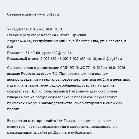
Сетевое издание www.pg12.ru
Учредитель: ИП КАРЕЛИН Н.Ю.
Главный редактор: Карелин Никита Юрьевич
Адрес: 424000, Республика Марий Эл, г. Йошкар-Ола, ул. Палантая, д.
63В
Редакция: 31-40-60, pgorod12@mail.ru
Рекламный отдел: 8-927-680-46-20? 8-927-680-46-10, mari@pg12.ru
Свидетельство о регистрации СМИ ЭЛ № ФС 77 - 91312 от 16.04.2026
выдано Роскомнадзором РФ. При частичном или полном
воспроизведении материалов новостного портала pg12.ru в печатных
изданиях, а также теле- радиосообщениях ссылка на издание
обязательна. При использовании в Интернет-изданиях прямая
гиперссылка на ресурс обязательна, в противном случае будут
применены нормы законодательства РФ об авторских и смежных
правах.
Возрастная категория сайта 16+. Редакция портала не несет
ответственности за комментарии и материалы пользователей,
размещенные на сайте pg12.ru и его субдоменах.