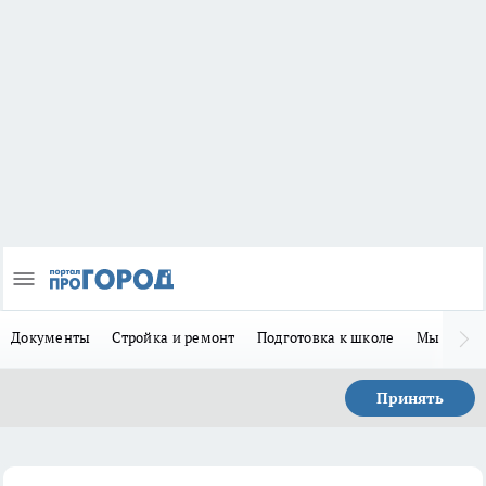
Документы
Стройка и ремонт
Подготовка к школе
Мы в MA
Принять