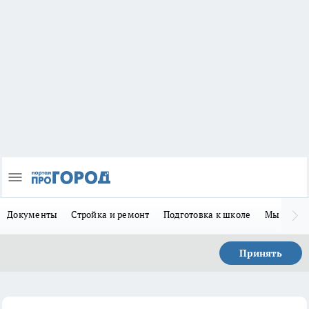
Документы
Стройка и ремонт
Подготовка к школе
Мы в MA
Принять