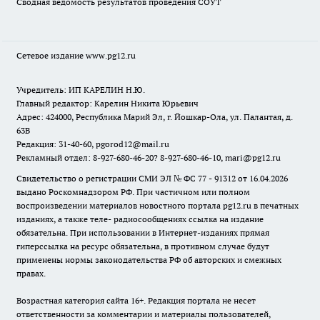
Сводная ведомость результатов проведения СОУТ
Сетевое издание www.pg12.ru
Учредитель: ИП КАРЕЛИН Н.Ю.
Главный редактор: Карелин Никита Юрьевич
Адрес: 424000, Республика Марий Эл, г. Йошкар-Ола, ул. Палантая, д.
63В
Редакция: 31-40-60, pgorod12@mail.ru
Рекламный отдел: 8-927-680-46-20? 8-927-680-46-10, mari@pg12.ru
Свидетельство о регистрации СМИ ЭЛ № ФС 77 - 91312 от 16.04.2026
выдано Роскомнадзором РФ. При частичном или полном
воспроизведении материалов новостного портала pg12.ru в печатных
изданиях, а также теле- радиосообщениях ссылка на издание
обязательна. При использовании в Интернет-изданиях прямая
гиперссылка на ресурс обязательна, в противном случае будут
применены нормы законодательства РФ об авторских и смежных
правах.
Возрастная категория сайта 16+. Редакция портала не несет
ответственности за комментарии и материалы пользователей,