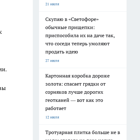
21 июля
Скупаю в «Светофоре»
обычные прищепки:
к
приспособила их на даче так,
что соседи теперь умоляют
продать идею
27 июля
ми.
Картонная коробка дороже
золота: спасает грядки от
 вы
сорняков лучше дорогих
геотканей — вот как это
работает
12 июля
Тротуарная плитка больше не в