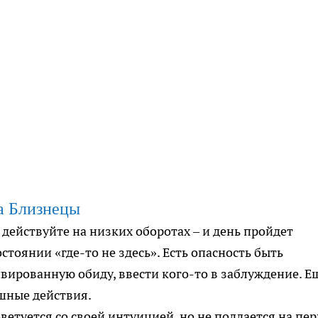
а Близнецы
действуйте на низких оборотах – и день пройдет
:
остоянии «где-то не здесь». Есть опасность быть
ированную обиду, ввести кого-то в заблуждение. Е
шные действия.
оветуется со своей интуицией, но не поддается на пе