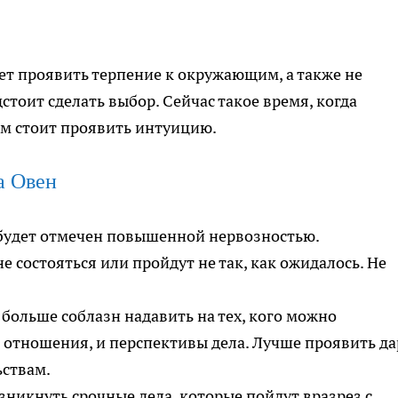
ует проявить терпение к окружающим, а также не
стоит сделать выбор. Сейчас такое время, когда
ам стоит проявить интуицию.
а Овен
будет отмечен повышенной нервозностью.
 состояться или пройдут не так, как ожидалось. Не
 больше соблазн надавить на тех, кого можно
и отношения, и перспективы дела. Лучше проявить да
ьствам.
озникнуть срочные дела, которые пойдут вразрез с