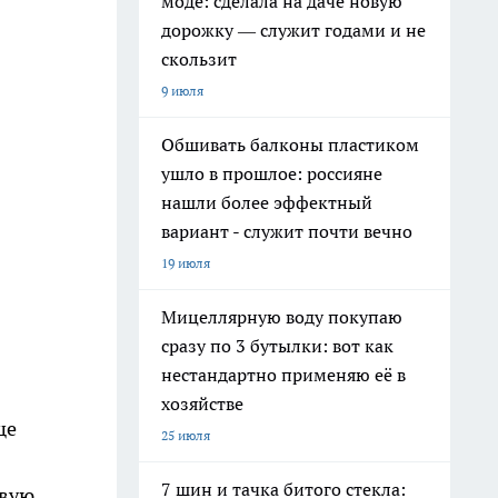
моде: сделала на даче новую
дорожку — служит годами и не
скользит
9 июля
Обшивать балконы пластиком
ушло в прошлое: россияне
нашли более эффектный
вариант - служит почти вечно
19 июля
Мицеллярную воду покупаю
сразу по 3 бутылки: вот как
нестандартно применяю её в
хозяйстве
ще
25 июля
7 шин и тачка битого стекла:
рвую