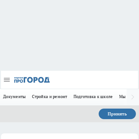
Документы
Стройка и ремонт
Подготовка к школе
Мы в MA
Принять