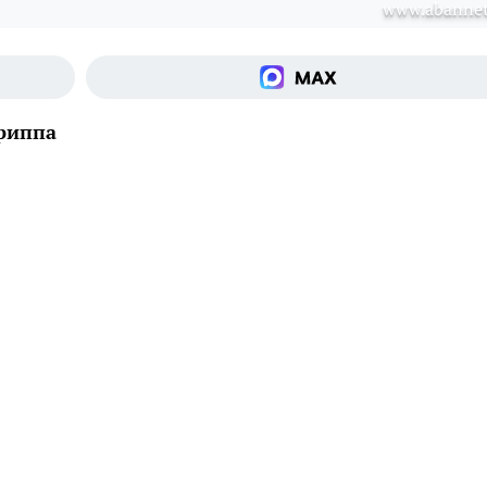
www.abannet
гриппа