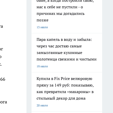
бане, а когда построили свою,
нас к себе не пустили - о
причинах мы догадались
позже
та
13 июля
Пара капель в воду и забыла:
через час достаю самые
ог
замызганные кухонные
о
полотенца свежими и чистыми
.
19 июля
Купила в Fix Price велюровую
066
пряжу за 149 руб: показываю,
как превратила «макароны» в
стильный декор для дома
рога
20 июля