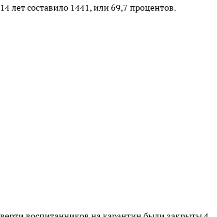
4 лет составило 1441, или 69,7 процентов.
етверти воспитанников на карантин были закрыты 4