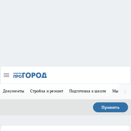
Документы
Стройка и ремонт
Подготовка к школе
Мы в MA
Принять