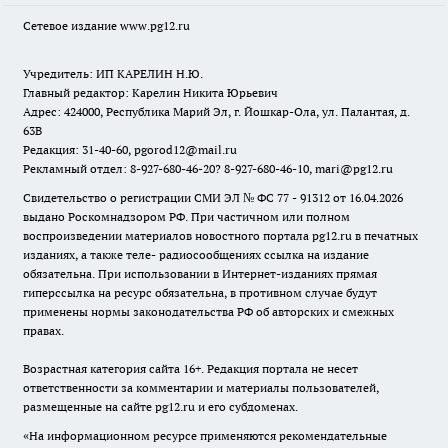
Сетевое издание www.pg12.ru
Учредитель: ИП КАРЕЛИН Н.Ю.
Главный редактор: Карелин Никита Юрьевич
Адрес: 424000, Республика Марий Эл, г. Йошкар-Ола, ул. Палантая, д.
63В
Редакция: 31-40-60, pgorod12@mail.ru
Рекламный отдел: 8-927-680-46-20? 8-927-680-46-10, mari@pg12.ru
Свидетельство о регистрации СМИ ЭЛ № ФС 77 - 91312 от 16.04.2026
выдано Роскомнадзором РФ. При частичном или полном
воспроизведении материалов новостного портала pg12.ru в печатных
изданиях, а также теле- радиосообщениях ссылка на издание
обязательна. При использовании в Интернет-изданиях прямая
гиперссылка на ресурс обязательна, в противном случае будут
применены нормы законодательства РФ об авторских и смежных
правах.
Возрастная категория сайта 16+. Редакция портала не несет
ответственности за комментарии и материалы пользователей,
размещенные на сайте pg12.ru и его субдоменах.
«На информационном ресурсе применяются рекомендательные