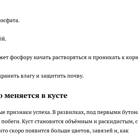
осфата.
ёй.
ет фосфору начать растворяться и проникать к кор
хранить влагу и защитить почву.
о меняется в кусте
ые признаки успеха. В развилках, под первыми бутон
побеги. Куст становится объёмным и раскидистым, с
что скоро появится больше цветов, завязей и, как