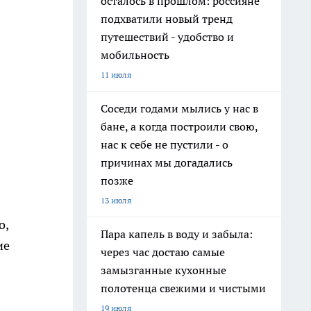
осталось в прошлом: россияне
подхватили новый тренд
путешествий - удобство и
мобильность
11 июля
Соседи годами мылись у нас в
бане, а когда построили свою,
нас к себе не пустили - о
причинах мы догадались
позже
13 июля
о,
Пара капель в воду и забыла:
ие
через час достаю самые
замызганные кухонные
полотенца свежими и чистыми
19 июля