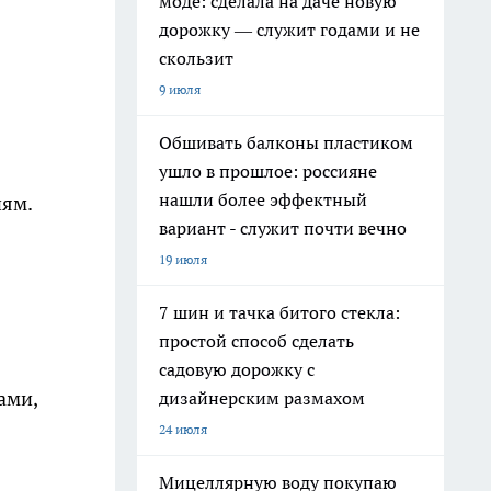
моде: сделала на даче новую
дорожку — служит годами и не
скользит
9 июля
Обшивать балконы пластиком
ушло в прошлое: россияне
нашли более эффектный
ням.
вариант - служит почти вечно
19 июля
7 шин и тачка битого стекла:
простой способ сделать
садовую дорожку с
ами,
дизайнерским размахом
24 июля
Мицеллярную воду покупаю