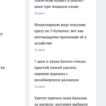
туалетную бумагу в унитаз -
даже при мощном сливе
29 июля
Мицеллярную воду покупаю
сразу по 3 бутылки: вот как
ит
нестандартно применяю её в
хозяйстве
25 июля
7 шин и тачка битого стекла:
ите
простой способ сделать
садовую дорожку с
дизайнерским размахом
24 июля
Хватит прятать окна балкона
за жалюзи: россияне выбрали