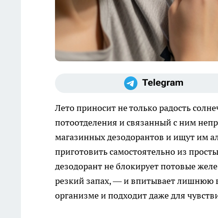
Лето приносит не только радость солн
потоотделения и связанный с ним непр
магазинных дезодорантов и ищут им а
приготовить самостоятельно из просты
дезодорант не блокирует потовые жел
резкий запах, — и впитывает лишнюю в
организме и подходит даже для чувств