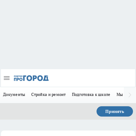
Документы
Стройка и ремонт
Подготовка к школе
Мы в MA
Принять