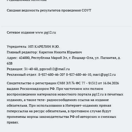
Сводная ведомость результатов проведения СОУТ
Сетевое издание www.pg12.ru
Учредитель: ИП КАРЕЛИН Н.Ю.
Главный редактор: Карелин Никита Юрьевич
Адрес: 424000, Республика Марий Эл, г. Йошкар-Ола, ул. Палантая, д.
63В
Редакция: 31-40-60, pgorod12@mail.ru
Рекламный отдел: 8-927-680-46-20? 8-927-680-46-10, mari@pg12.ru
Свидетельство о регистрации СМИ ЭЛ № ФС 77 - 91312 от 16.04.2026
выдано Роскомнадзором РФ. При частичном или полном
воспроизведении материалов новостного портала pg12.ru в печатных
изданиях, а также теле- радиосообщениях ссылка на издание
обязательна. При использовании в Интернет-изданиях прямая
гиперссылка на ресурс обязательна, в противном случае будут
применены нормы законодательства РФ об авторских и смежных
правах.