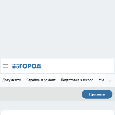
Документы
Стройка и ремонт
Подготовка к школе
Мы в MA
Принять