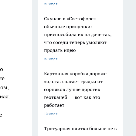
21 июля
Скупаю в «Светофоре»
обычные прищепки:
приспособила их на даче так,
что соседи теперь умоляют
продать идею
27 июля
го
Картонная коробка дороже
не
золота: спасает грядки от
том,
сорняков лучше дорогих
иал.
геотканей — вот как это
работает
е
12 июля
Тротуарная плитка больше не в