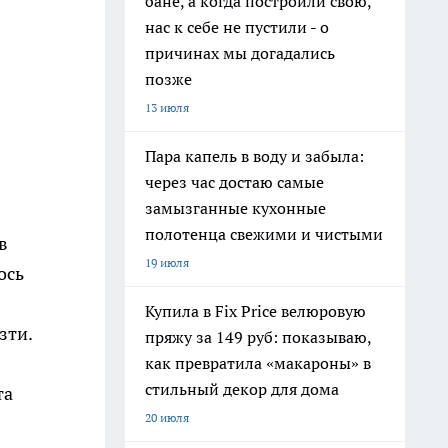
бане, а когда построили свою,
нас к себе не пустили - о
причинах мы догадались
позже
13 июля
Пара капель в воду и забыла:
через час достаю самые
замызганные кухонные
полотенца свежими и чистыми
в
19 июля
ось
Купила в Fix Price велюровую
зти.
пряжу за 149 руб: показываю,
как превратила «макароны» в
стильный декор для дома
та
20 июля