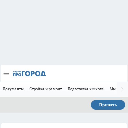
Документы
Стройка и ремонт
Подготовка к школе
Мы в MA
Принять