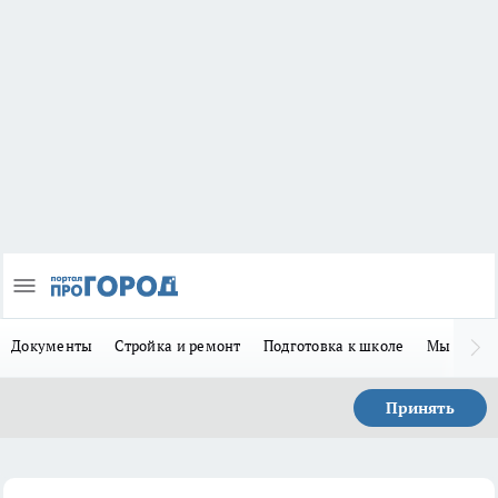
Документы
Стройка и ремонт
Подготовка к школе
Мы в MA
Принять