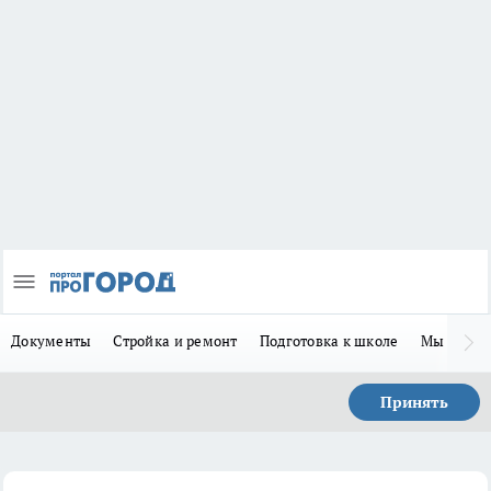
Документы
Стройка и ремонт
Подготовка к школе
Мы в MA
Принять