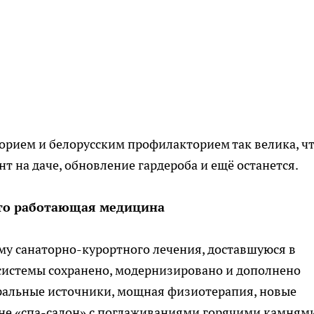
орием и белорусским профилакторием так велика, ч
т на даче, обновление гардероба и ещё останется.
это работающая медицина
му санаторно-курортного лечения, доставшуюся в
й системы сохранено, модернизировано и дополнено
ральные источники, мощная физиотерапия, новые
 не «спа-салон» с поглаживаниями горячими камнями