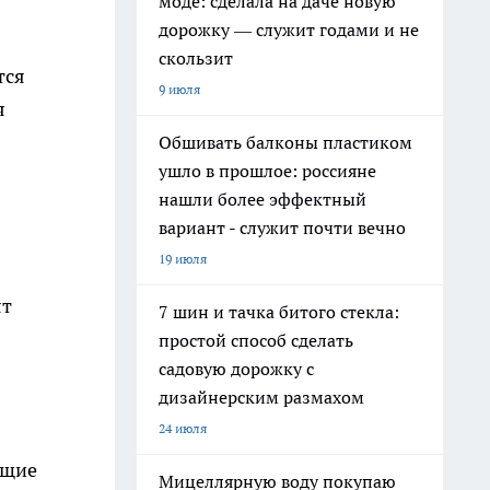
моде: сделала на даче новую
дорожку — служит годами и не
скользит
тся
9 июля
я
Обшивать балконы пластиком
ушло в прошлое: россияне
нашли более эффектный
вариант - служит почти вечно
19 июля
ят
7 шин и тачка битого стекла:
простой способ сделать
садовую дорожку с
дизайнерским размахом
24 июля
ущие
Мицеллярную воду покупаю